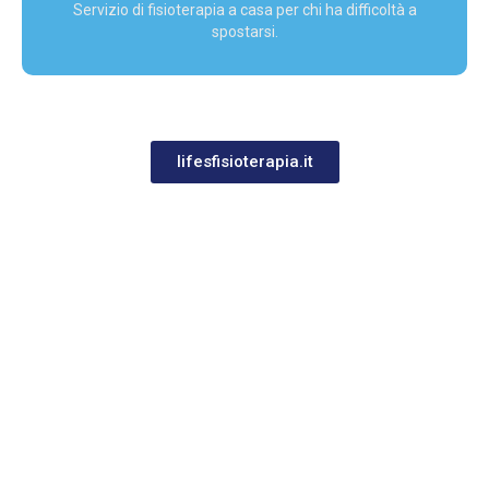
Servizio di fisioterapia a casa per chi ha difficoltà a
spostarsi.
lifesfisioterapia.it
I NOSTRI
I NOSTRI SPECIALISTI
SPECIALISTI
FISIOTERAPIA