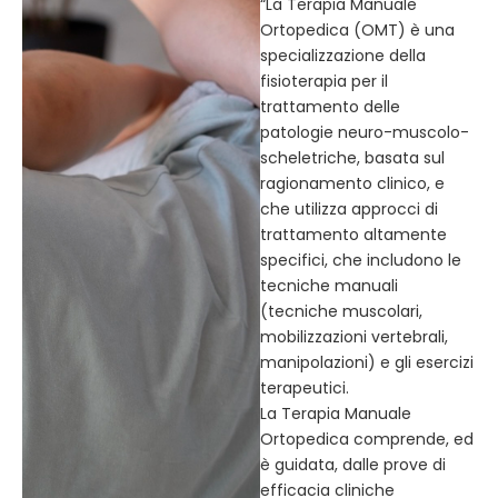
“La Terapia Manuale
Ortopedica (OMT) è una
specializzazione della
fisioterapia per il
trattamento delle
patologie neuro-muscolo-
scheletriche, basata sul
ragionamento clinico, e
che utilizza approcci di
trattamento altamente
specifici, che includono le
tecniche manuali
(tecniche muscolari,
mobilizzazioni vertebrali,
manipolazioni) e gli esercizi
terapeutici.
La Terapia Manuale
Ortopedica comprende, ed
è guidata, dalle prove di
efficacia cliniche