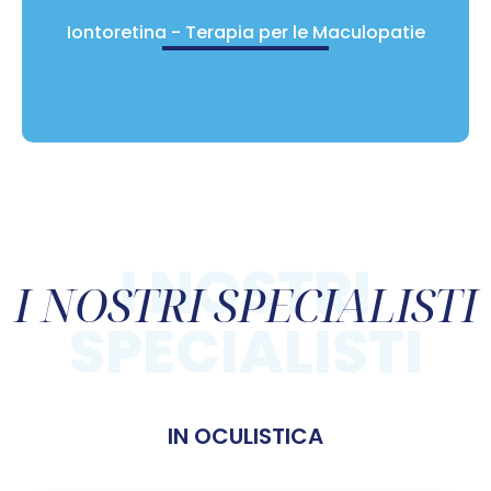
Iontoretina - Terapia per le Maculopatie
I NOSTRI
I NOSTRI SPECIALISTI
SPECIALISTI
IN OCULISTICA